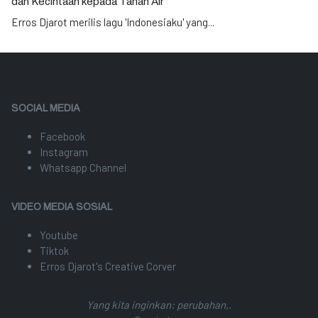
dan Kecintaan kepada Tanah Air
Erros Djarot merilis lagu 'Indonesiaku' yang
...
SOCIAL MEDIA
Facebook
Instagram
Whatsapp Channel
VIDEO MEDIA SOSIAL
Youtube
Tiktok
Erros Djarot's Creative Corver
Yang kita inginkan: perubahan,.