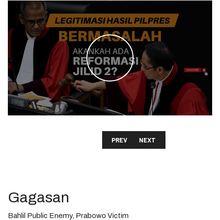
WATCH THE VIDEO
PREVIOUS ARTICLE: PARTAI GOLKA
NEXT ARTICLE: GIBRANKA
PREV
NEXT
Gagasan
Bahlil Public Enemy, Prabowo Victim