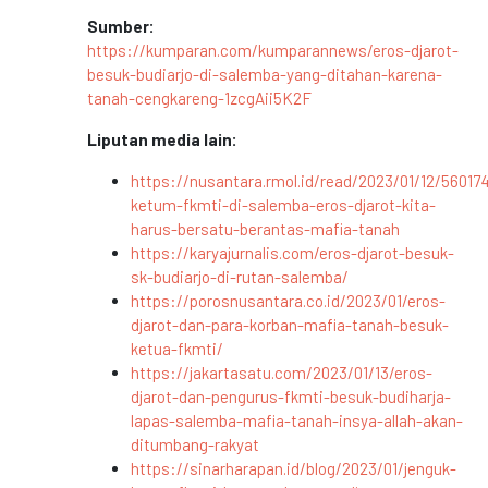
Sumber:
https://kumparan.com/kumparannews/eros-djarot-
besuk-budiarjo-di-salemba-yang-ditahan-karena-
tanah-cengkareng-1zcgAii5K2F
Liputan media lain:
https://nusantara.rmol.id/read/2023/01/12/56017
ketum-fkmti-di-salemba-eros-djarot-kita-
harus-bersatu-berantas-mafia-tanah
https://karyajurnalis.com/eros-djarot-besuk-
sk-budiarjo-di-rutan-salemba/
https://porosnusantara.co.id/2023/01/eros-
djarot-dan-para-korban-mafia-tanah-besuk-
ketua-fkmti/
https://jakartasatu.com/2023/01/13/eros-
djarot-dan-pengurus-fkmti-besuk-budiharja-
lapas-salemba-mafia-tanah-insya-allah-akan-
ditumbang-rakyat
https://sinarharapan.id/blog/2023/01/jenguk-