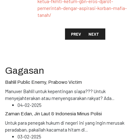
ketua-fkmti-ketum-gbn-eros-djarot-
pemerintah-dengar-aspirasi-korban-mafia-
tanah/
PREVIOUS ARTICLE: EROS DJAROT S
NEXT ARTICLE: ERROS D
PREV
NEXT
Gagasan
Bahlil Public Enemy, Prabowo Victim
Manuver Bahlil untuk kepentingan siapa??? Untuk
menyejahterakan atau menyengsarakan rakyat? Ada
...
04-02-2025
Zaman Edan, Jin Laut & Indonesia Minus Polisi
Untuk para penegak hukum di negeri ini yang ingin merusak
peradaban, pakailah kacamata hitam di
...
03-02-2025