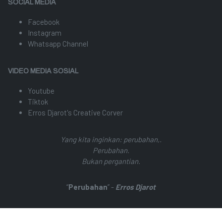
SOCIAL MEDIA
Facebook
Instagram
Whatsapp Channel
VIDEO MEDIA SOSIAL
Youtube
Tiktok
Erros Djarot's Creative Corver
Yang kita inginkan: perubahan,.
Perubahan.
Bukan pergantian.
“
Perubahan
” -
Erros Djarot