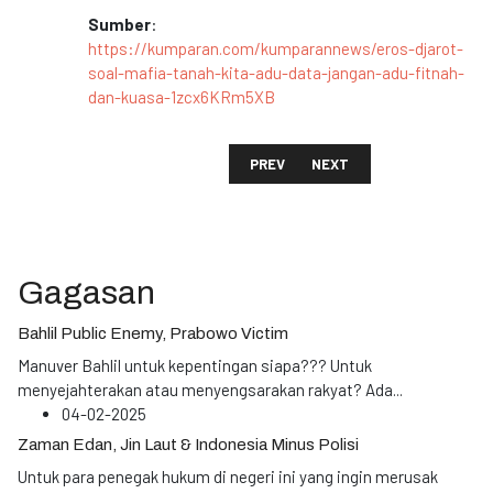
Sumber
:
https://kumparan.com/kumparannews/eros-djarot-
soal-mafia-tanah-kita-adu-data-jangan-adu-fitnah-
dan-kuasa-1zcx6KRm5XB
PREVIOUS ARTICLE: KEKUATAN BAN
NEXT ARTICLE: EROS DJA
PREV
NEXT
Gagasan
Bahlil Public Enemy, Prabowo Victim
Manuver Bahlil untuk kepentingan siapa??? Untuk
menyejahterakan atau menyengsarakan rakyat? Ada
...
04-02-2025
Zaman Edan, Jin Laut & Indonesia Minus Polisi
Untuk para penegak hukum di negeri ini yang ingin merusak